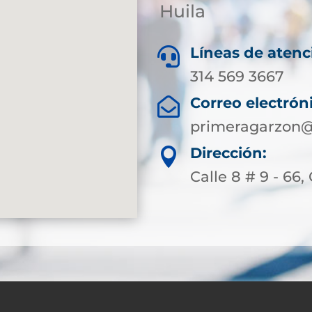
Huila
Líneas de atenc

314 569 3667
Correo electrón

primeragarzon@
Dirección:

Calle 8 # 9 - 66,