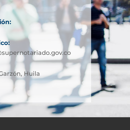
ión:
ico:
supernotariado.gov.co
 Garzón, Huila