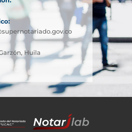
ión:
ico:
supernotariado.gov.co
 Garzón, Huila