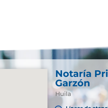
Notaría Pr
Garzón
Huila