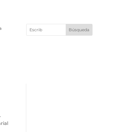
a
.
rial