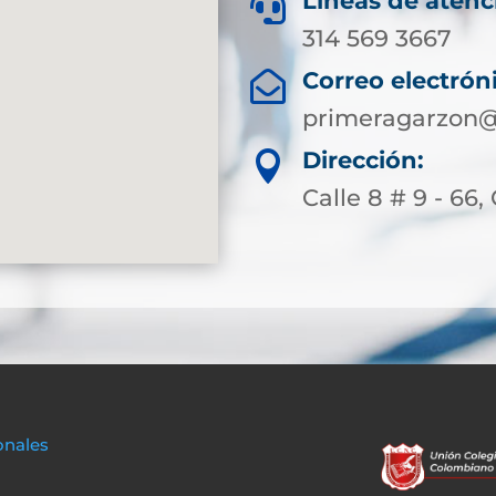
Líneas de atenc

314 569 3667
Correo electrón

primeragarzon@
Dirección:

Calle 8 # 9 - 66,
onales