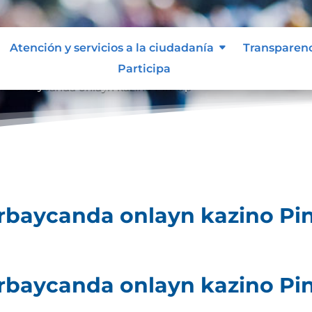
Atención y servicios a la ciudadanía
Transparen
Participa
 Azərbaycanda onlayn kazino Pin-Up
ərbaycanda onlayn kazino Pi
ərbaycanda onlayn kazino Pi