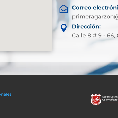
Correo electrón

primeragarzon@
Dirección:

Calle 8 # 9 - 66,
onales