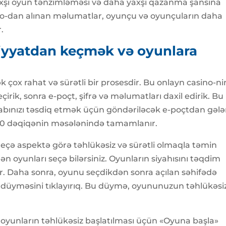
 yaxşı oyun tənzimləməsi və daha yaxşı qazanma şansına
ino-dan alınan məlumatlar, oyunçu və oyunçuların daha
.
iyyatdan keçmək və oyunlara
çox rahat və sürətli bir prosesdir. Bu onlayn casino-ni
rik, sonra e-poçt, şifrə və məlumatları daxil edirik. Bu
abınızı təsdiq etmək üçün göndəriləcək e-poçtdan gəl
5-10 dəqiqənin məsələnində tamamlanır.
neçə aspektə görə təhlükəsiz və sürətli olmaqla təmin
ndən oyunları seçə bilərsiniz. Oyunların siyahısını təqdim
. Daha sonra, oyunu seçdikdən sonra açılan səhifədə
üyməsini tıklayırıq. Bu düymə, oyununuzun təhlükəsi
oyunların təhlükəsiz başlatılması üçün «Oyuna başla»