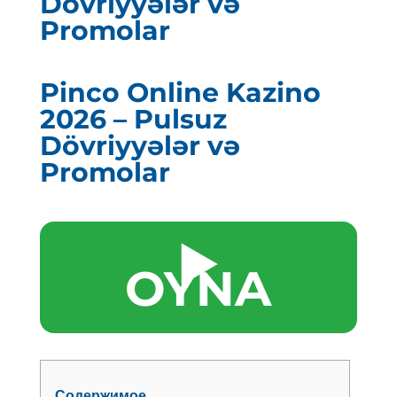
Dövriyyələr və
Promolar
Pinco Online Kazino
2026 – Pulsuz
Dövriyyələr və
Promolar
▶️
OYNA
Содержимое