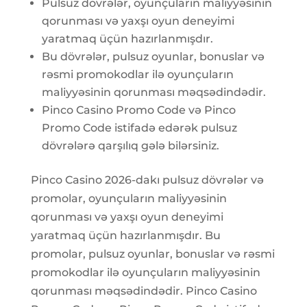
Pulsuz dövrələr, oyunçuların maliyyəsinin
qorunması və yaxşı oyun deneyimi
yaratmaq üçün hazırlanmışdır.
Bu dövrələr, pulsuz oyunlar, bonuslar və
rəsmi promokodlar ilə oyunçuların
maliyyəsinin qorunması məqsədindədir.
Pinco Casino Promo Code və Pinco
Promo Code istifadə edərək pulsuz
dövrələrə qarşılıq gələ bilərsiniz.
Pinco Casino 2026-dakı pulsuz dövrələr və
promolar, oyunçuların maliyyəsinin
qorunması və yaxşı oyun deneyimi
yaratmaq üçün hazırlanmışdır. Bu
promolar, pulsuz oyunlar, bonuslar və rəsmi
promokodlar ilə oyunçuların maliyyəsinin
qorunması məqsədindədir. Pinco Casino