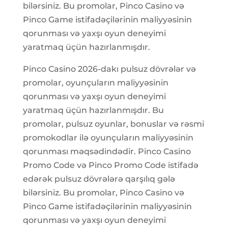
bilərsiniz. Bu promolar, Pinco Casino və
Pinco Game istifadəçilərinin maliyyəsinin
qorunması və yaxşı oyun deneyimi
yaratmaq üçün hazırlanmışdır.
Pinco Casino 2026-dakı pulsuz dövrələr və
promolar, oyunçuların maliyyəsinin
qorunması və yaxşı oyun deneyimi
yaratmaq üçün hazırlanmışdır. Bu
promolar, pulsuz oyunlar, bonuslar və rəsmi
promokodlar ilə oyunçuların maliyyəsinin
qorunması məqsədindədir. Pinco Casino
Promo Code və Pinco Promo Code istifadə
edərək pulsuz dövrələrə qarşılıq gələ
bilərsiniz. Bu promolar, Pinco Casino və
Pinco Game istifadəçilərinin maliyyəsinin
qorunması və yaxşı oyun deneyimi