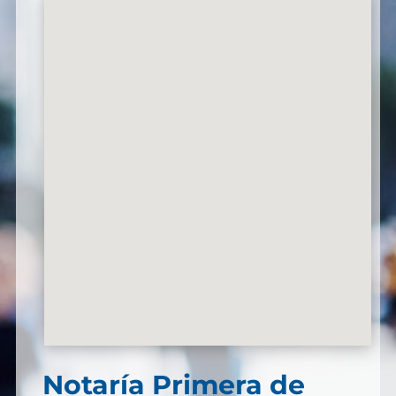
Notaría Primera de