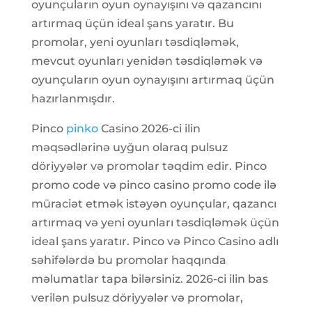
oyunçuların oyun oynayışını və qazancını
artırmaq üçün ideal şans yaratır. Bu
promolar, yeni oyunları təsdiqləmək,
mevcut oyunları yenidən təsdiqləmək və
oyunçuların oyun oynayışını artırmaq üçün
hazırlanmışdır.
Pinco
pinko
Casino 2026-ci ilin
məqsədlərinə uyğun olaraq pulsuz
döriyyələr və promolar təqdim edir. Pinco
promo code və pinco casino promo code ilə
müraciət etmək istəyən oyunçular, qazancı
artırmaq və yeni oyunları təsdiqləmək üçün
ideal şans yaratır. Pinco və Pinco Casino adlı
səhifələrdə bu promolar haqqında
məlumatlar tapa bilərsiniz. 2026-ci ilin bas
verilən pulsuz döriyyələr və promolar,