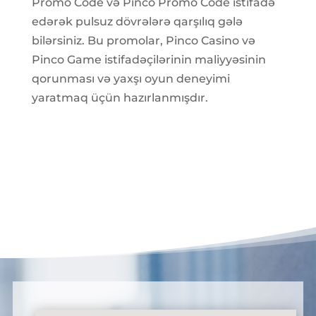
Promo Code və Pinco Promo Code istifadə
edərək pulsuz dövrələrə qarşılıq gələ
bilərsiniz. Bu promolar, Pinco Casino və
Pinco Game istifadəçilərinin maliyyəsinin
qorunması və yaxşı oyun deneyimi
yaratmaq üçün hazırlanmışdır.