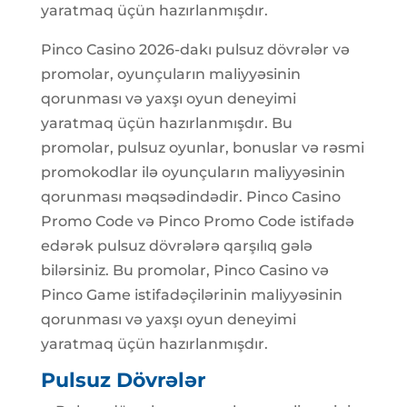
yaratmaq üçün hazırlanmışdır.
Pinco Casino 2026-dakı pulsuz dövrələr və
promolar, oyunçuların maliyyəsinin
qorunması və yaxşı oyun deneyimi
yaratmaq üçün hazırlanmışdır. Bu
promolar, pulsuz oyunlar, bonuslar və rəsmi
promokodlar ilə oyunçuların maliyyəsinin
qorunması məqsədindədir. Pinco Casino
Promo Code və Pinco Promo Code istifadə
edərək pulsuz dövrələrə qarşılıq gələ
bilərsiniz. Bu promolar, Pinco Casino və
Pinco Game istifadəçilərinin maliyyəsinin
qorunması və yaxşı oyun deneyimi
yaratmaq üçün hazırlanmışdır.
Pulsuz Dövrələr