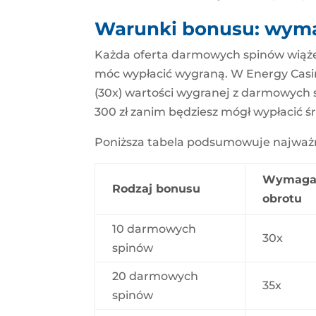
Warunki bonusu: wymag
Każda oferta darmowych spinów wiąże 
móc wypłacić wygraną. W Energy Casi
(30x) wartości wygranej z darmowych sp
300 zł zanim będziesz mógł wypłacić śr
Poniższa tabela podsumowuje najważ
Wymaga
Rodzaj bonusu
obrotu
10 darmowych
30x
spinów
20 darmowych
35x
spinów