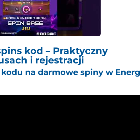
spins kod – Praktyczny
ach i rejestracji
ć kodu na darmowe spiny w Ener