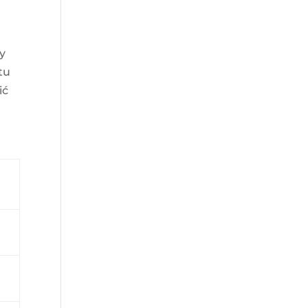
y
tu
ić