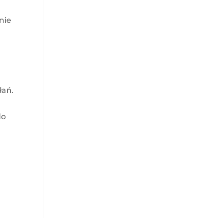
nie
łań.
do