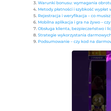
Warunki bonusu: wymagania obrotu 
Metody płatności i szybkość wypłat
Rejestracja i weryfikacja – co musi
Mobilna aplikacja i gra na żywo – cz
Obsługa klienta, bezpieczeństwo i li
Strategie wykorzystania darmowych
Podsumowanie – czy kod na darmowe