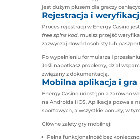
jest dużym plusem dla graczy ceniący
Rejestracja i weryfika
Proces rejestracji w Energy Casino jes
free spins kod
, musisz przejść weryf
zazwyczaj dowód osobisty lub paszport
Po wypełnieniu formularza i przesłaniu
Jeśli napotkasz problemy, dział wspar
związany z dokumentacją.
Mobilna aplikacja i gra
Energy Casino udostępnia zarówno wer
na Androida i iOS. Aplikacja pozwala n
sportowych, a wszystkie bonusy, w ty
Główne zalety gry mobilnej:
Pełna funkcjonalność bez konieczno