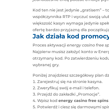
Kod ten nie jest jedynie „gratisem” –
współczynnika RTP i wyczuć swoją ulu
większość kasyn wymaga jedynie speł
ofertę bardzo przyjazną dla początkuj
Jak działa kod promocy
Proces aktywacji
energy casino free s
Najpierw musisz założyć konto w Energ
otrzymany kod. Po zatwierdzeniu kod
wybranej gry.
Poniżej znajdziesz szczegółowy plan dz
Zarejestruj się na stronie kasyna.
Zweryfikuj swój e‑mail i telefon.
Przejdź do zakładki „Promocje”.
Wpisz kod
energy casino free spins
Potwierdź i ciesz się darmowymi spi