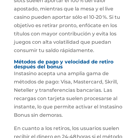
slots suelen aportar el 100 % del valor
apostado, mientras que la mesa y el live
casino pueden aportar sólo el 10‑20 %. Si tu
objetivo es retirar pronto, enfócate en los
títulos con mayor contribución y evita los
juegos con alta volatilidad que puedan
consumir tu saldo rápidamente.
Métodos de pago y velocidad de retiro
después del bonus
Instasino acepta una amplia gama de
métodos de pago: Visa, Mastercard, Skrill,
Neteller y transferencias bancarias. Las
recargas con tarjeta suelen procesarse al
instante, lo que permite activar el Instasino
Bonus sin demoras.
En cuanto a los retiros, los usuarios suelen
recibir el dinero en 24‑48 horas si el método