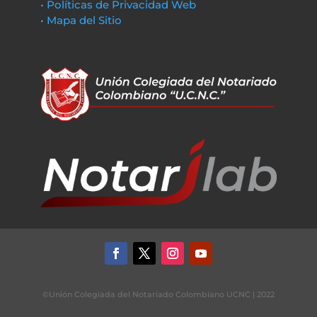
• Políticas de Privacidad Web
• Mapa del Sitio
©Unión Colegiada del Notariado Colombiano UCNC | 2022