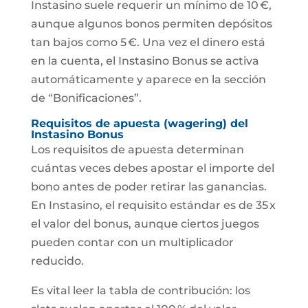
Instasino suele requerir un mínimo de 10 €,
aunque algunos bonos permiten depósitos
tan bajos como 5 €. Una vez el dinero está
en la cuenta, el Instasino Bonus se activa
automáticamente y aparece en la sección
de “Bonificaciones”.
Requisitos de apuesta (wagering) del
Instasino Bonus
Los requisitos de apuesta determinan
cuántas veces debes apostar el importe del
bono antes de poder retirar las ganancias.
En Instasino, el requisito estándar es de 35 x
el valor del bonus, aunque ciertos juegos
pueden contar con un multiplicador
reducido.
Es vital leer la tabla de contribución: los