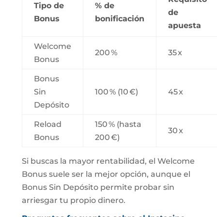
Tipo de
% de
de
Bonus
bonificación
apuesta
Welcome
200 %
35 x
Bonus
Bonus
Sin
100 % (10 €)
45 x
Depósito
Reload
150 % (hasta
30 x
Bonus
200 €)
Si buscas la mayor rentabilidad, el Welcome
Bonus suele ser la mejor opción, aunque el
Bonus Sin Depósito permite probar sin
arriesgar tu propio dinero.