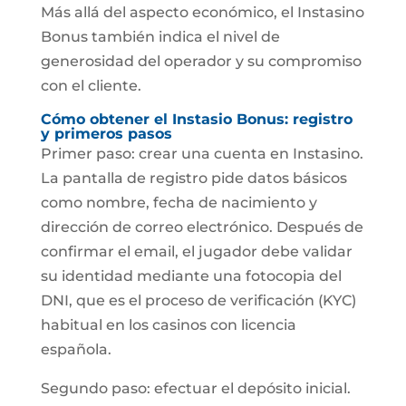
Más allá del aspecto económico, el Instasino
Bonus también indica el nivel de
generosidad del operador y su compromiso
con el cliente.
Cómo obtener el Instasio Bonus: registro
y primeros pasos
Primer paso: crear una cuenta en Instasino.
La pantalla de registro pide datos básicos
como nombre, fecha de nacimiento y
dirección de correo electrónico. Después de
confirmar el email, el jugador debe validar
su identidad mediante una fotocopia del
DNI, que es el proceso de verificación (KYC)
habitual en los casinos con licencia
española.
Segundo paso: efectuar el depósito inicial.