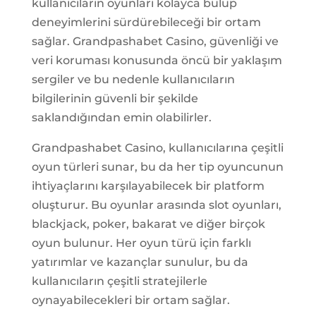
kullanıcıların oyunları kolayca bulup
deneyimlerini sürdürebileceği bir ortam
sağlar. Grandpashabet Casino, güvenliği ve
veri koruması konusunda öncü bir yaklaşım
sergiler ve bu nedenle kullanıcıların
bilgilerinin güvenli bir şekilde
saklandığından emin olabilirler.
Grandpashabet Casino, kullanıcılarına çeşitli
oyun türleri sunar, bu da her tip oyuncunun
ihtiyaçlarını karşılayabilecek bir platform
oluşturur. Bu oyunlar arasında slot oyunları,
blackjack, poker, bakarat ve diğer birçok
oyun bulunur. Her oyun türü için farklı
yatırımlar ve kazançlar sunulur, bu da
kullanıcıların çeşitli stratejilerle
oynayabilecekleri bir ortam sağlar.