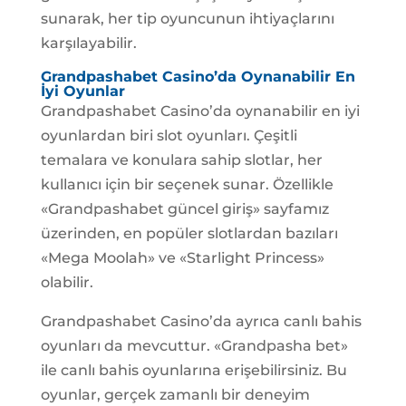
sunarak, her tip oyuncunun ihtiyaçlarını
karşılayabilir.
Grandpashabet Casino’da Oynanabilir En
İyi Oyunlar
Grandpashabet Casino’da oynanabilir en iyi
oyunlardan biri slot oyunları. Çeşitli
temalara ve konulara sahip slotlar, her
kullanıcı için bir seçenek sunar. Özellikle
«Grandpashabet güncel giriş» sayfamız
üzerinden, en popüler slotlardan bazıları
«Mega Moolah» ve «Starlight Princess»
olabilir.
Grandpashabet Casino’da ayrıca canlı bahis
oyunları da mevcuttur. «Grandpasha bet»
ile canlı bahis oyunlarına erişebilirsiniz. Bu
oyunlar, gerçek zamanlı bir deneyim