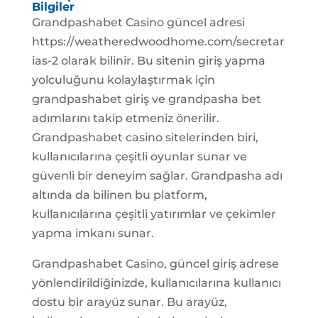
Bilgiler
Grandpashabet Casino güncel adresi
https://weatheredwoodhome.com/secretar
ias-2 olarak bilinir. Bu sitenin giriş yapma
yolculuğunu kolaylaştırmak için
grandpashabet giriş ve grandpasha bet
adımlarını takip etmeniz önerilir.
Grandpashabet casino sitelerinden biri,
kullanıcılarına çeşitli oyunlar sunar ve
güvenli bir deneyim sağlar. Grandpasha adı
altında da bilinen bu platform,
kullanıcılarına çeşitli yatırımlar ve çekimler
yapma imkanı sunar.
Grandpashabet Casino, güncel giriş adrese
yönlendirildiğinizde, kullanıcılarına kullanıcı
dostu bir arayüz sunar. Bu arayüz,