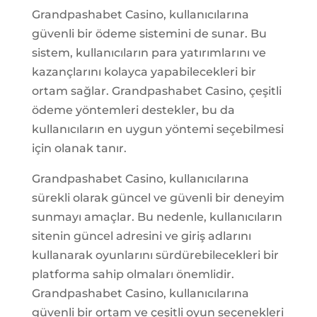
Grandpashabet Casino, kullanıcılarına
güvenli bir ödeme sistemini de sunar. Bu
sistem, kullanıcıların para yatırımlarını ve
kazançlarını kolayca yapabilecekleri bir
ortam sağlar. Grandpashabet Casino, çeşitli
ödeme yöntemleri destekler, bu da
kullanıcıların en uygun yöntemi seçebilmesi
için olanak tanır.
Grandpashabet Casino, kullanıcılarına
sürekli olarak güncel ve güvenli bir deneyim
sunmayı amaçlar. Bu nedenle, kullanıcıların
sitenin güncel adresini ve giriş adlarını
kullanarak oyunlarını sürdürebilecekleri bir
platforma sahip olmaları önemlidir.
Grandpashabet Casino, kullanıcılarına
güvenli bir ortam ve çeşitli oyun seçenekleri