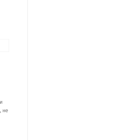
 и
, не