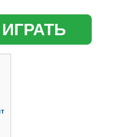
️ ИГРАТЬ
йт