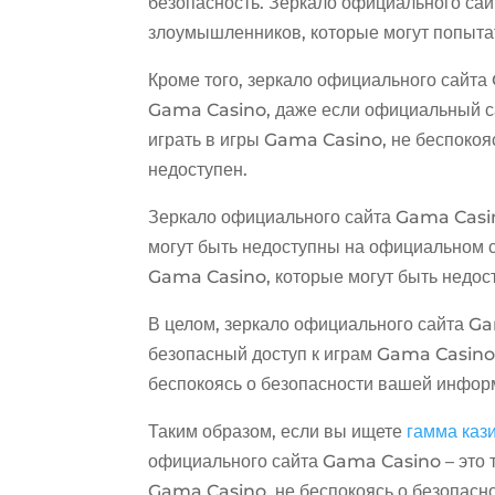
безопасность. Зеркало официального са
злоумышленников, которые могут попыта
Кроме того, зеркало официального сайта
Gama Casino, даже если официальный са
играть в игры Gama Casino, не беспокоя
недоступен.
Зеркало официального сайта Gama Casin
могут быть недоступны на официальном с
Gama Casino, которые могут быть недо
В целом, зеркало официального сайта Ga
безопасный доступ к играм Gama Casino.
беспокоясь о безопасности вашей инфор
Таким образом, если вы ищете
гамма каз
официального сайта Gama Casino – это то
Gama Casino, не беспокоясь о безопасн