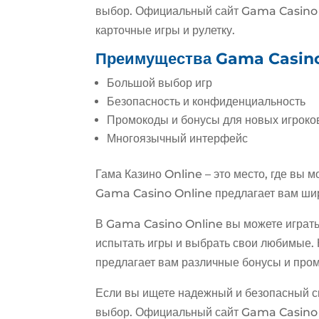
выбор. Официальный сайт Gama Casino O
карточные игры и рулетку.
Преимущества Gama Casino
Большой выбор игр
Безопасность и конфиденциальность
Промокоды и бонусы для новых игроко
Многоязычный интерфейс
Гама Казино Online – это место, где вы 
Gama Casino Online предлагает вам широ
В Gama Casino Online вы можете играть 
испытать игры и выбрать свои любимые.
предлагает вам различные бонусы и пром
Если вы ищете надежный и безопасный сп
выбор. Официальный сайт Gama Casino O