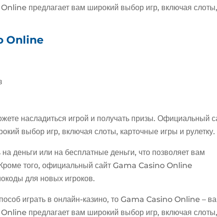
nline предлагает вам широкий выбор игр, включая слоты
 Online
в
можете насладиться игрой и получать призы. Официальный с
кий выбор игр, включая слоты, карточные игры и рулетку.
на деньги или на бесплатные деньги, что позволяет вам
 Кроме того, официальный сайт Gama Casino Online
окоды для новых игроков.
особ играть в онлайн-казино, то Gama Casino Online – в
nline предлагает вам широкий выбор игр, включая слоты