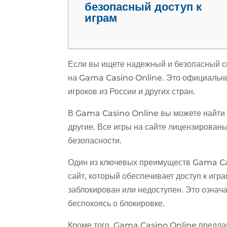
безопасный доступ к
играм
Если вы ищете надежный и безопасный сп
на Gama Casino Online. Это официальный
игроков из России и других стран.
В Gama Casino Online вы можете найти б
другие. Все игры на сайте лицензирова
безопасности.
Один из ключевых преимуществ Gama Casi
сайт, который обеспечивает доступ к иг
заблокирован или недоступен. Это означа
беспокоясь о блокировке.
Кроме того, Gama Casino Online предлаг