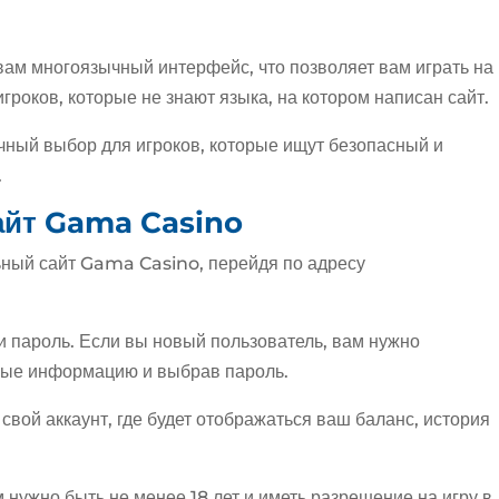
ам многоязычный интерфейс, что позволяет вам играть на
гроков, которые не знают языка, на котором написан сайт.
чный выбор для игроков, которые ищут безопасный и
.
айт Gama Casino
ьный сайт Gama Casino, перейдя по адресу
и пароль. Если вы новый пользователь, вам нужно
тные информацию и выбрав пароль.
 свой аккаунт, где будет отображаться ваш баланс, история
м нужно быть не менее 18 лет и иметь разрешение на игру в