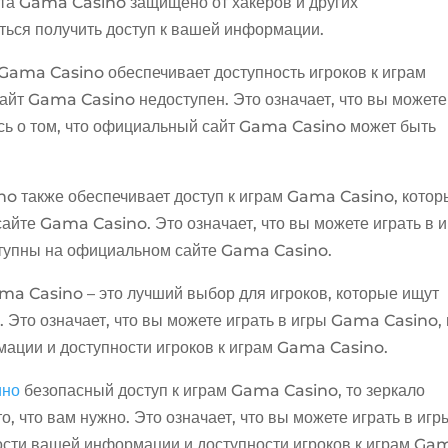
йта Gama Casino защищено от хакеров и других
ться получить доступ к вашей информации.
 Gama Casino обеспечивает доступность игроков к играм
йт Gama Casino недоступен. Это означает, что вы можете
сь о том, что официальный сайт Gama Casino может быть
o также обеспечивает доступ к играм Gama Casino, котор
айте Gama Casino. Это означает, что вы можете играть в 
ступны на официальном сайте Gama Casino.
ma Casino – это лучший выбор для игроков, которые ищут
 Это означает, что вы можете играть в игры Gama Casino,
мации и доступности игроков к играм Gama Casino.
ино
безопасный доступ к играм Gama Casino, то зеркало
, что вам нужно. Это означает, что вы можете играть в игр
ости вашей информации и доступности игроков к играм Ga