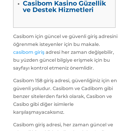
Casibom Kasino Güzellik
ve Destek Hizmetleri
Casibom için güncel ve güvenli giriş adresini
öğrenmek isteyenler için bu makale.
casibom giriş
adresi her zaman değişebilir,
bu yüzden güncel bilgiye erişmek için bu
sayfayı kontrol etmeniz önemlidir.
Casibom 158 giriş adresi, güvenliğiniz için en
güvenli yoludur. Casibom ve Cadibom gibi
benzer sitelerden farklı olarak, Casibon ve
Casibo gibi diğer isimlerle
karşılaşmayacaksınız.
Casibom giriş adresi, her zaman güncel ve