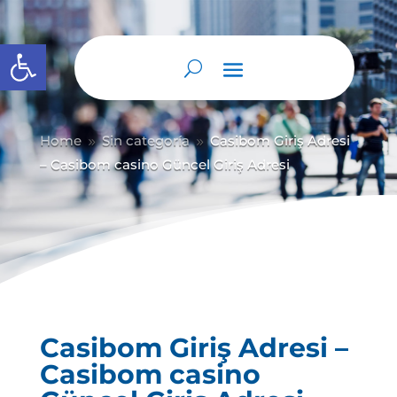
Abrir barra de herramientas
Home
Sin categoría
Casibom Giriş Adresi
9
9
– Casibom casino Güncel Giriş Adresi
Casibom Giriş Adresi –
Casibom casino