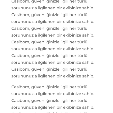
Casibom, güvenliğinizle ilgili her türlü
sorununuzla ilgilenen bir ekibinize sahip.
Casibom, güvenliğinizle ilgili her türlü
sorununuzla ilgilenen bir ekibinize sahip.
Casibom, güvenliğinizle ilgili her türlü
sorununuzla ilgilenen bir ekibinize sahip.
Casibom, güvenliğinizle ilgili her türlü
sorununuzla ilgilenen bir ekibinize sahip.
Casibom, güvenliğinizle ilgili her türlü
sorununuzla ilgilenen bir ekibinize sahip.
Casibom, güvenliğinizle ilgili her türlü
sorununuzla ilgilenen bir ekibinize sahip.
Casibom, güvenliğinizle ilgili her türlü
sorununuzla ilgilenen bir ekibinize sahip.
Casibom, güvenliğinizle ilgili her türlü
sorununuzla ilgilenen bir ekibinize sahip.