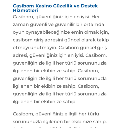
Casibom Kasino Güzellik ve Destek
Hizmetleri
Casibom, güvenliğiniz için en iyisi. Her
zaman güvenli ve güvenilir bir ortamda
oyun oynayabileceğinize emin olmak için,
casibom giriş adresini güncel olarak takip
etmeyi unutmayın. Casibom güncel giriş
adresi, güvenliğiniz için en iyisi. Casibom,
güvenliğinizle ilgili her türlü sorununuzla
ilgilenen bir ekibinize sahip. Casibom,
güvenliğinizle ilgili her türlü sorununuzla
ilgilenen bir ekibinize sahip. Casibom,
güvenliğinizle ilgili her türlü sorununuzla
ilgilenen bir ekibinize sahip.
Casibom, güvenliğinizle ilgili her türlü
sorununuzla ilgilenen bir ekibinize sahip.