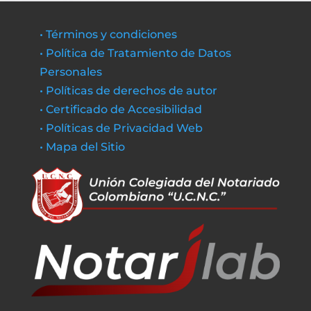
• Términos y condiciones
• Política de Tratamiento de Datos
Personales
• Políticas de derechos de autor
• Certificado de Accesibilidad
• Políticas de Privacidad Web
• Mapa del Sitio