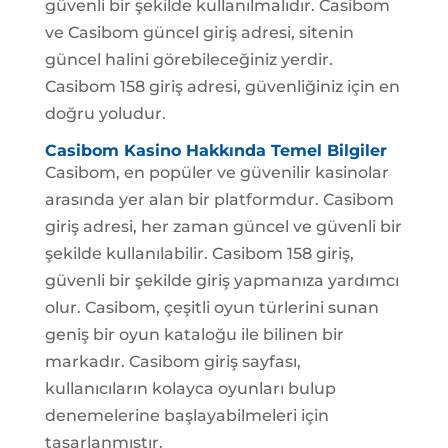
güvenli bir şekilde kullanılmalıdır. Casibom
ve Casibom güncel giriş adresi, sitenin
güncel halini görebileceğiniz yerdir.
Casibom 158 giriş adresi, güvenliğiniz için en
doğru yoludur.
Casibom Kasino Hakkında Temel Bilgiler
Casibom, en popüler ve güvenilir kasinolar
arasında yer alan bir platformdur. Casibom
giriş adresi, her zaman güncel ve güvenli bir
şekilde kullanılabilir. Casibom 158 giriş,
güvenli bir şekilde giriş yapmanıza yardımcı
olur. Casibom, çeşitli oyun türlerini sunan
geniş bir oyun kataloğu ile bilinen bir
markadır. Casibom giriş sayfası,
kullanıcıların kolayca oyunları bulup
denemelerine başlayabilmeleri için
tasarlanmıştır.