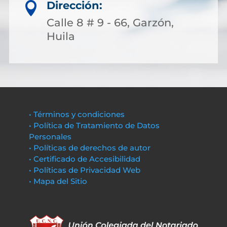
Dirección:

Calle 8 # 9 - 66, Garzón,
Huila
• Términos y condiciones
• Política de Tratamiento de Datos
Personales
• Políticas de derechos de autor
• Certificado de Accesibilidad
• Políticas de Privacidad Web
• Mapa del Sitio