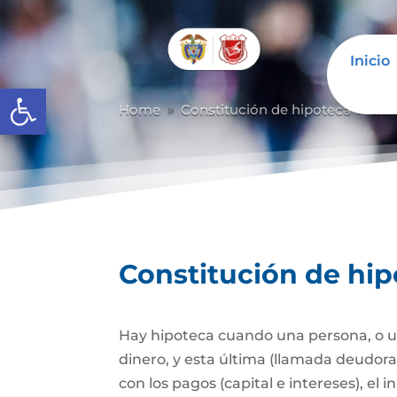
Inicio
Abrir barra de herramientas
Home
Constitución de hipoteca
Con
9
9
Constitución de hi
Hay hipoteca cuando una persona, o un
dinero, y esta última (llamada deudor
con los pagos (capital e intereses), e