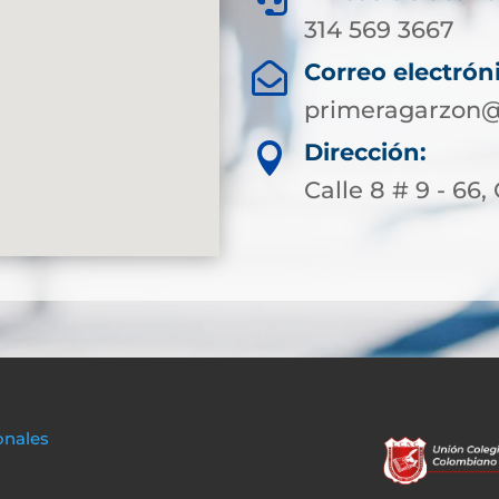
314 569 3667
Correo electrón

primeragarzon@
Dirección:

Calle 8 # 9 - 66,
onales