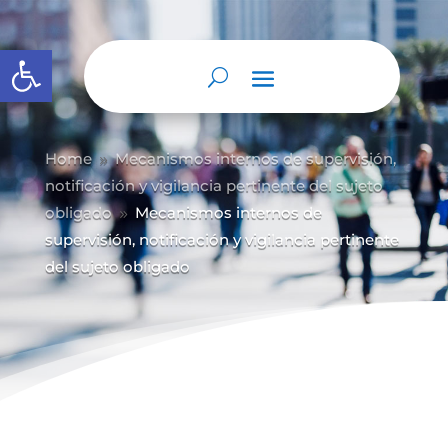
Abrir barra de herramientas
Home
Mecanismos internos de supervisión,
9
notificación y vigilancia pertinente del sujeto
obligado
Mecanismos internos de
9
supervisión, notificación y vigilancia pertinente
del sujeto obligado